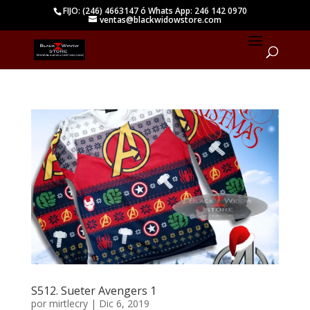
FIJO: (246) 4663147 ó Whats App: 246 142 0970
ventas@blackwidowstore.com
S512. Sueter Avengers 1
por
mirtlecry
|
Dic 6, 2019