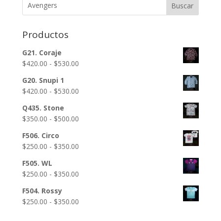
Buscar
Productos
G21. Coraje
Rango
$
420.00
-
$
530.00
de
G20. Snupi 1
precios:
Rango
$
420.00
-
$
530.00
desde
de
$420.00
Q435. Stone
precios:
hasta
Rango
$
350.00
-
$
500.00
desde
$530.00
de
$420.00
F506. Circo
precios:
hasta
Rango
$
250.00
-
$
350.00
desde
$530.00
de
$350.00
F505. WL
precios:
hasta
Rango
$
250.00
-
$
350.00
desde
$500.00
de
$250.00
F504. Rossy
precios:
hasta
Rango
$
250.00
-
$
350.00
desde
$350.00
de
$250.00