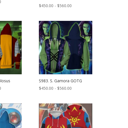
Rango
0
Rango
$
450.00
-
$
560.00
de
de
precios:
precios:
desde
desde
$450.00
$450.00
hasta
hasta
$560.00
$560.00
olosus
S983. S. Gamora GOTG
Rango
Rango
0
$
450.00
-
$
560.00
de
de
precios:
precios:
desde
desde
$450.00
$450.00
hasta
hasta
$560.00
$560.00