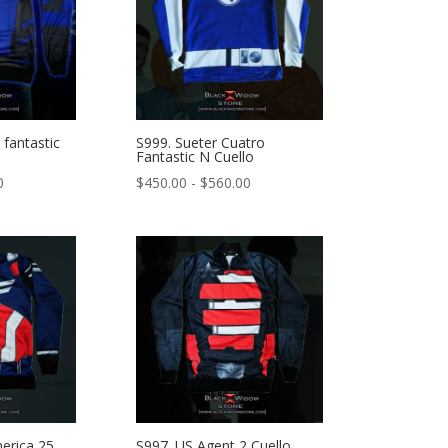
$560.00
$590.00
 fantastic
S999. Sueter Cuatro
Fantastic N Cuello
Rango
Rango
0
$
450.00
-
$
560.00
de
de
precios:
precios:
desde
desde
$450.00
$450.00
hasta
hasta
$560.00
$560.00
erica 25
S997. US Agent 2 Cuello