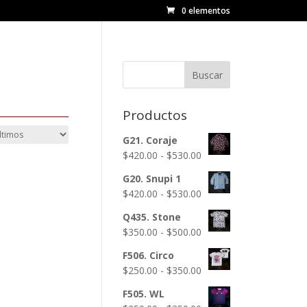
0 elementos
Buscar
Productos
G21. Coraje
Rango
$
420.00
-
$
530.00
de
G20. Snupi 1
precios:
Rango
$
420.00
-
$
530.00
desde
de
$420.00
Q435. Stone
precios:
hasta
Rango
$
350.00
-
$
500.00
desde
$530.00
de
$420.00
F506. Circo
precios:
hasta
Rango
$
250.00
-
$
350.00
desde
$530.00
de
$350.00
F505. WL
precios:
hasta