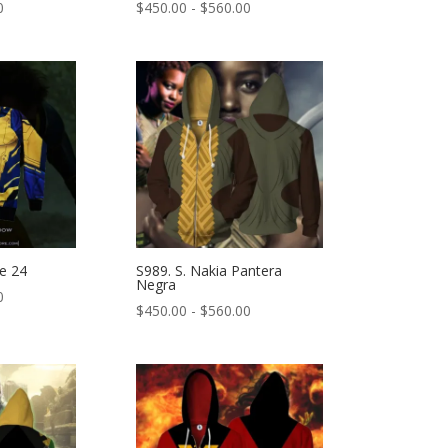
Rango
Rango
0
$
450.00
-
$
560.00
de
de
precios:
precios:
desde
desde
$450.00
$450.00
hasta
hasta
$560.00
$560.00
ne 24
S989. S. Nakia Pantera
Negra
Rango
0
Rango
$
450.00
-
$
560.00
de
de
precios:
precios:
desde
desde
$450.00
$450.00
hasta
hasta
$560.00
$560.00