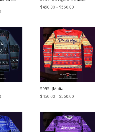
Rango
$
450.00
-
$
560.00
Rango
0
de
de
precios:
precios:
desde
desde
$450.00
$450.00
hasta
hasta
$560.00
$560.00
S995. JM dia
Rango
Rango
0
$
450.00
-
$
560.00
de
de
precios:
precios:
desde
desde
$450.00
$450.00
hasta
hasta