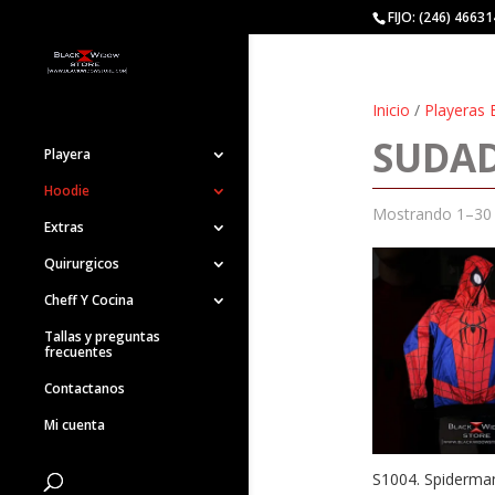
FIJO: (246) 4663
Inicio
/
Playeras 
SUDAD
Playera
Hoodie
Mostrando 1–30 
Extras
Quirurgicos
Cheff Y Cocina
Tallas y preguntas
frecuentes
Contactanos
Mi cuenta
S1004. Spiderm