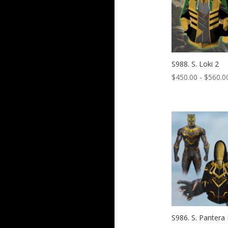
S988. S. Loki 2
$
450.00
-
$
560.0
S986. S. Pantera