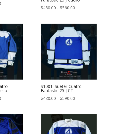
Rango
0
Rango
$
450.00
-
$
560.00
de
de
precios:
precios:
desde
desde
$450.00
$450.00
hasta
hasta
$560.00
$560.00
atro
S1001. Sueter Cuatro
ello
Fantastic 25 J CT
Rango
Rango
0
$
480.00
-
$
590.00
de
de
precios:
precios:
desde
desde
$450.00
$480.00
hasta
hasta