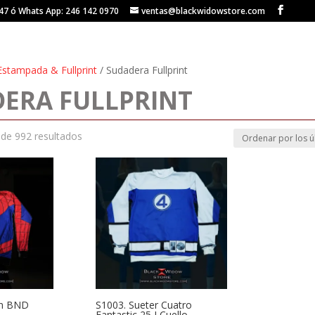
147 ó Whats App: 246 142 0970
ventas@blackwidowstore.com
Estampada & Fullprint
/ Sudadera Fullprint
ERA FULLPRINT
Ordenado
de 992 resultados
por
los
últimos
an BND
S1003. Sueter Cuatro
Fantastic 25 J Cuello