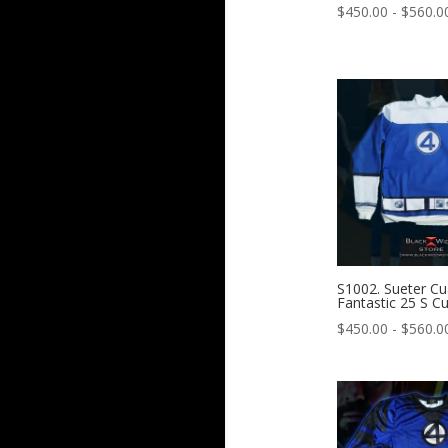
$
450.00
-
$
560.0
S1002. Sueter Cu
Fantastic 25 S Cu
$
450.00
-
$
560.0