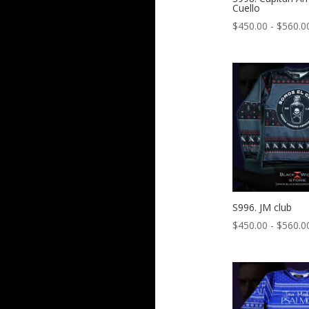
Cuello
$
450.00
-
$
560.0
S996. JM club
$
450.00
-
$
560.0