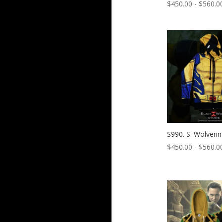
$
450.00
-
$
560.0
S990. S. Wolveri
$
450.00
-
$
560.0