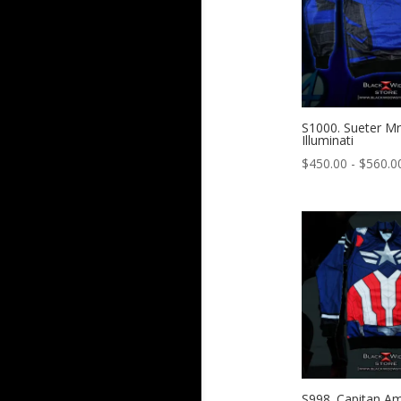
S1000. Sueter Mr
Illuminati
$
450.00
-
$
560.0
S998. Capitan Am