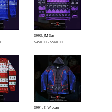
$560.00
$560.00
S993. JM Sar
Rango
Rango
0
$
450.00
-
$
560.00
de
de
precios:
precios:
desde
desde
$450.00
$450.00
hasta
hasta
$560.00
$560.00
p
S991. S. Wiccan