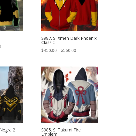
S987. S. Xmen Dark Phoenix
Classic
Rango
0
Rango
$
450.00
-
$
560.00
de
de
precios:
precios:
desde
desde
$450.00
$450.00
hasta
hasta
$560.00
$560.00
 Negra 2
S985. S. Takumi Fire
Emblem