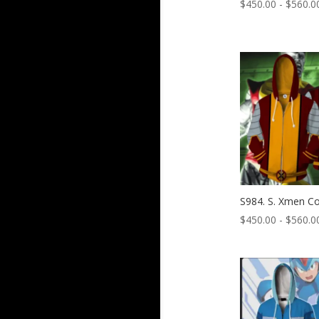
$
450.00
-
$
560.0
S984. S. Xmen C
$
450.00
-
$
560.0