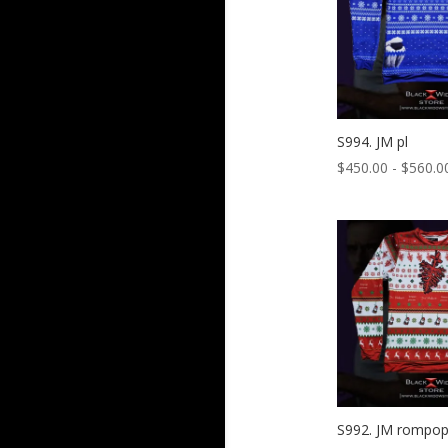
S994. JM pl
$
450.00
-
$
560.0
S992. JM rompo