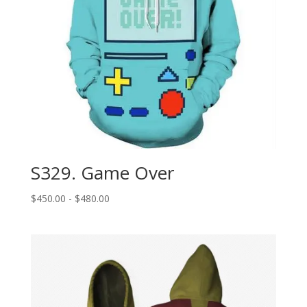
S329. Game Over
Rango
$
450.00
-
$
480.00
de
precios:
desde
$450.00
hasta
$480.00