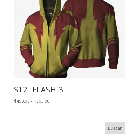
S12. FLASH 3
Rango
$
450.00
-
$
560.00
de
precios:
desde
Buscar
$450.00
hasta