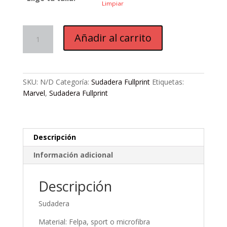
Limpiar
S984.
Añadir al carrito
S.
Xmen
Colosus
cantidad
SKU:
N/D
Categoría:
Sudadera Fullprint
Etiquetas:
Marvel
,
Sudadera Fullprint
Descripción
Información adicional
Descripción
Sudadera
Material: Felpa, sport o microfibra