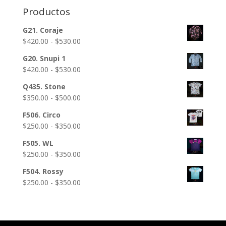
$560.00
Productos
G21. Coraje
Rango
$
420.00
-
$
530.00
de
G20. Snupi 1
precios:
Rango
$
420.00
-
$
530.00
desde
de
$420.00
Q435. Stone
precios:
hasta
Rango
$
350.00
-
$
500.00
desde
$530.00
de
$420.00
F506. Circo
precios:
hasta
Rango
$
250.00
-
$
350.00
desde
$530.00
de
$350.00
F505. WL
precios:
hasta
Rango
$
250.00
-
$
350.00
desde
$500.00
de
$250.00
F504. Rossy
precios:
hasta
Rango
$
250.00
-
$
350.00
desde
$350.00
de
$250.00
precios:
hasta
desde
$350.00