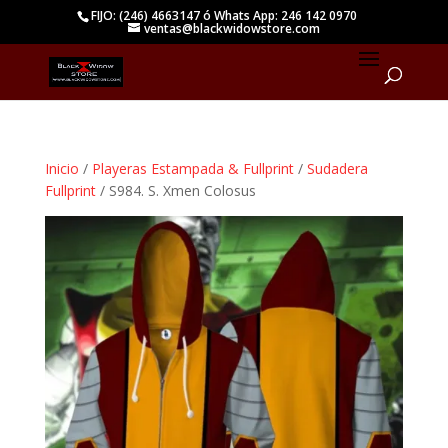
FIJO: (246) 4663147 ó Whats App: 246 142 0970
ventas@blackwidowstore.com
Inicio
/
Playeras Estampada & Fullprint
/
Sudadera
Fullprint
/ S984. S. Xmen Colosus