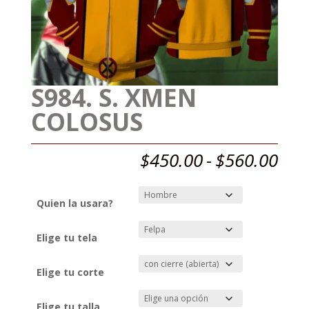
S984. S. XMEN
COLOSUS
Ran
$
450.00
-
$
560.00
de
prec
des
Quien la usara?
$45
has
Elige tu tela
$56
Elige tu corte
Elige tu talla.