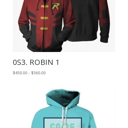
0S3. ROBIN 1
Rango
$
450.00
-
$
560.00
de
precios:
desde
$450.00
hasta
$560.00