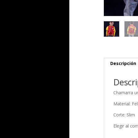
Descripción
Descri
Chamarra uni
Material: Fel
Corte: Slim
Elegir al c