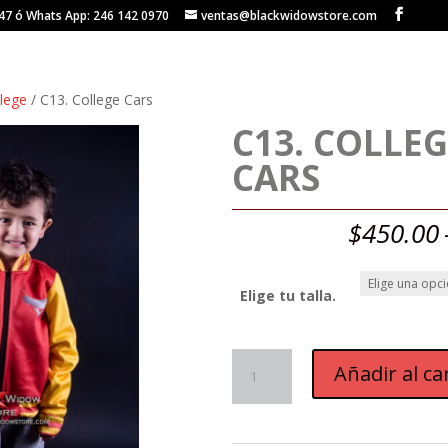
147 ó Whats App: 246 142 0970
ventas@blackwidowstore.com
llege
/ C13. College Cars
C13. COLLEG
CARS
$
450.00
Elige tu talla.
C13.
Añadir al ca
College
Cars
cantidad