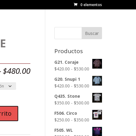
0 elementos
Buscar
E
Productos
G21. Coraje
Rango
-
$
480.00
Rango
$
420.00
-
$
530.00
de
de
G20. Snupi 1
precios:
precios:
Rango
$
420.00
-
$
530.00
desde
desde
de
$450.00
$420.00
Q435. Stone
precios:
hasta
hasta
Rango
$
350.00
-
$
500.00
desde
$480.00
$530.00
de
rrito
$420.00
F506. Circo
precios:
hasta
Rango
$
250.00
-
$
350.00
desde
$530.00
de
$350.00
F505. WL
precios:
hasta