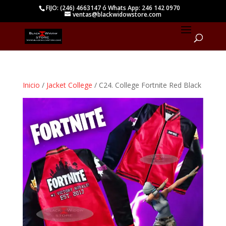
FIJO: (246) 4663147 ó Whats App: 246 142 0970
ventas@blackwidowstore.com
Inicio
/
Jacket College
/ C24. College Fortnite Red Black