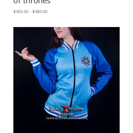
of thrones
Rango
$
450.00
-
$
480.00
de
precios:
desde
$450.00
hasta
$480.00