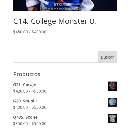
C14. College Monster U.
Rango
$
450.00
-
$
480.00
de
precios:
desde
Buscar
$450.00
hasta
$480.00
Productos
G21. Coraje
Rango
$
420.00
-
$
530.00
de
G20. Snupi 1
precios:
Rango
$
420.00
-
$
530.00
desde
de
$420.00
Q435. Stone
precios:
hasta
Rango
$
350.00
-
$
500.00
desde
$530.00
de