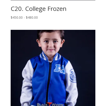
C20. College Frozen
Rango
$
450.00
-
$
480.00
de
precios:
desde
$450.00
hasta
$480.00