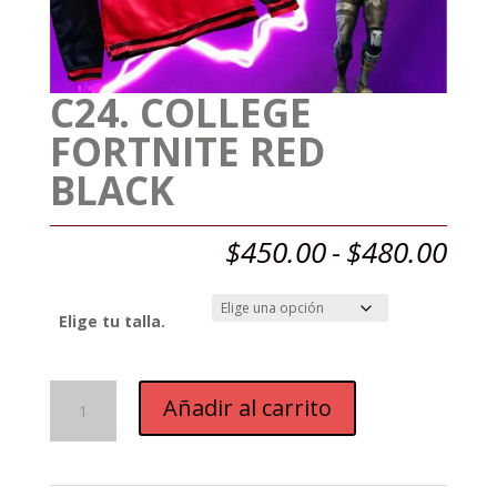
C24. COLLEGE
FORTNITE RED
BLACK
Ran
$
450.00
-
$
480.00
de
prec
des
Elige tu talla.
$45
has
$48
C24.
Añadir al carrito
College
Fortnite
Red
Black