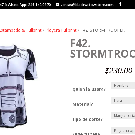
147 ó Whats App: 246 142 0970
ventas@blackwidowstore.com
Estampada & Fullprint
/
Playera Fullprint
/ F42. STORMTROOPER
F42.
STORMTRO
$
230.00
Quien la usara?
Material?
tipo de corte?
Elige tu talla.