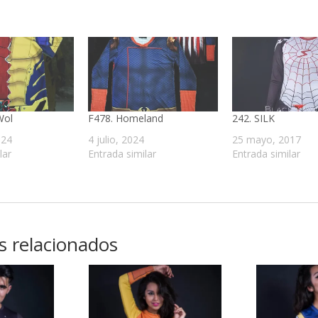
Wol
F478. Homeland
242. SILK
024
4 julio, 2024
25 mayo, 2017
lar
Entrada similar
Entrada similar
s relacionados