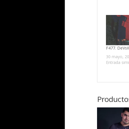
F477. DeVs
30 mayo, 2
Entrada simi
Producto