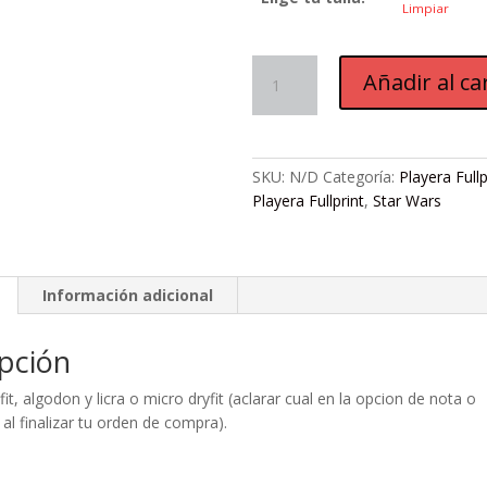
Limpiar
F42.
Añadir al ca
STORMTROOPER
cantidad
SKU:
N/D
Categoría:
Playera Fullp
Playera Fullprint
,
Star Wars
Información adicional
pción
fit, algodon y licra o micro dryfit (aclarar cual en la opcion de nota o
al finalizar tu orden de compra).