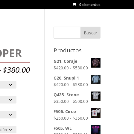
0 elementos
Buscar
OPER
Productos
G21. Coraje
Rango
-
$
380.00
Rango
$
420.00
-
$
530.00
de
de
G20. Snupi 1
precios:
precios:
Rango
$
420.00
-
$
530.00
desde
desde
de
$230.00
$420.00
Q435. Stone
precios:
hasta
hasta
Rango
$
350.00
-
$
500.00
desde
$380.00
$530.00
de
$420.00
F506. Circo
precios:
hasta
Rango
$
250.00
-
$
350.00
desde
$530.00
de
$350.00
F505. WL
precios:
hasta