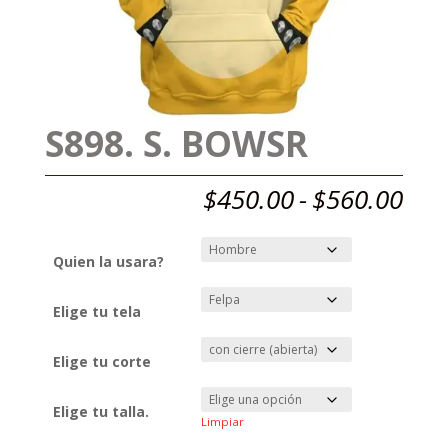
S898. S. BOWSR
Ran
$
450.00
-
$
560.00
de
prec
des
Quien la usara?
$45
has
Elige tu tela
$56
Elige tu corte
Elige tu talla.
Limpiar