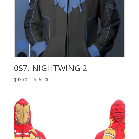
0S7. NIGHTWING 2
Rango
$
450.00
-
$
560.00
de
precios:
desde
$450.00
hasta
$560.00