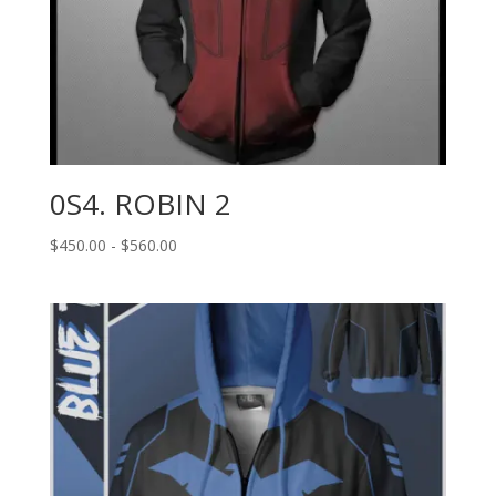
0S4. ROBIN 2
Rango
$
450.00
-
$
560.00
de
precios:
desde
$450.00
hasta
$560.00