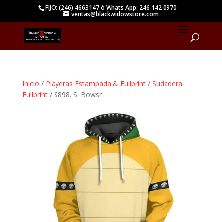
FIJO: (246) 4663147 ó Whats App: 246 142 0970
ventas@blackwidowstore.com
Inicio
/
Playeras Estampada & Fullprint
/
Sudadera
Fullprint
/ S898. S. Bowsr