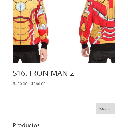
S16. IRON MAN 2
Rango
$
450.00
-
$
560.00
de
precios:
desde
Buscar
$450.00
hasta
$560.00
Productos