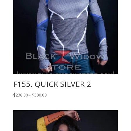
F155. QUICK SILVER 2
Rango
$
230.00
-
$
380.00
de
precios:
desde
$230.00
hasta