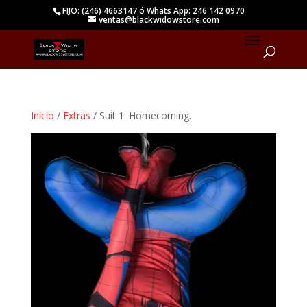
FIJO: (246) 4663147 ó Whats App: 246 142 0970
ventas@blackwidowstore.com
Inicio
/
Extras
/ Suit 1: Homecoming.