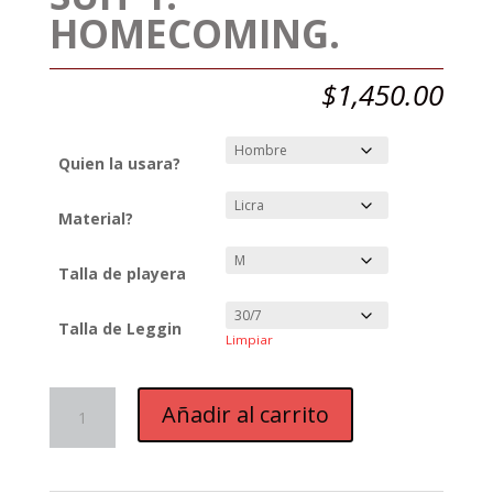
HOMECOMING.
$
1,450.00
Quien la usara?
Material?
Talla de playera
Talla de Leggin
Limpiar
Suit
Añadir al carrito
1:
Homecoming.
cantidad