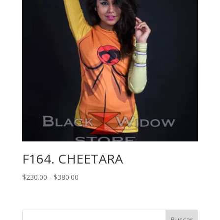
$380.00
F164. CHEETARA
Rango
$
230.00
-
$
380.00
de
precios:
desde
Buscar