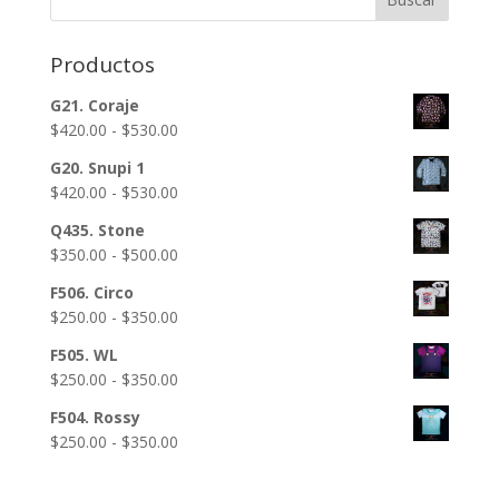
$230.00
hasta
$380.00
Productos
G21. Coraje
Rango
$
420.00
-
$
530.00
de
G20. Snupi 1
precios:
Rango
$
420.00
-
$
530.00
desde
de
$420.00
Q435. Stone
precios:
hasta
Rango
$
350.00
-
$
500.00
desde
$530.00
de
$420.00
F506. Circo
precios:
hasta
Rango
$
250.00
-
$
350.00
desde
$530.00
de
$350.00
F505. WL
precios:
hasta
Rango
$
250.00
-
$
350.00
desde
$500.00
de
$250.00
F504. Rossy
precios:
hasta
Rango
$
250.00
-
$
350.00
desde
$350.00
de
$250.00
precios: