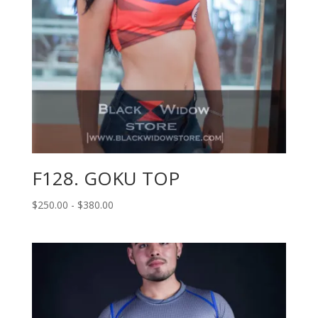
F128. GOKU TOP
Rango
$
250.00
-
$
380.00
de
precios:
desde
$250.00
hasta
$380.00