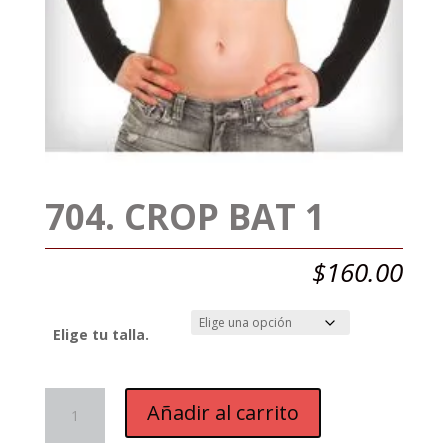
704. CROP BAT 1
$
160.00
Elige tu talla.
704.
Añadir al carrito
CROP
BAT