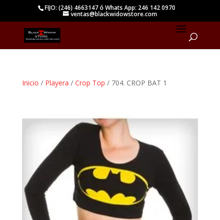
FIJO: (246) 4663147 ó Whats App: 246 142 0970
ventas@blackwidowstore.com
Inicio
/
Playera
/
Crop Top
/ 704. CROP BAT 1