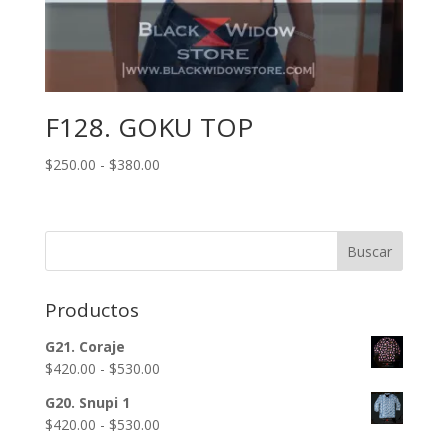
F128. GOKU TOP
Rango
$
250.00
-
$
380.00
de
precios:
desde
Buscar
$250.00
hasta
$380.00
Productos
G21. Coraje
Rango
$
420.00
-
$
530.00
de
G20. Snupi 1
precios:
Rango
$
420.00
-
$
530.00
desde
de