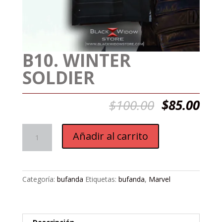
B10. WINTER
SOLDIER
El
El
$
100.00
$
85.00
precio
pre
original
act
B10.
era:
es:
Añadir al carrito
Winter
$100.00.
$85
Soldier
cantidad
Categoría:
bufanda
Etiquetas:
bufanda
,
Marvel