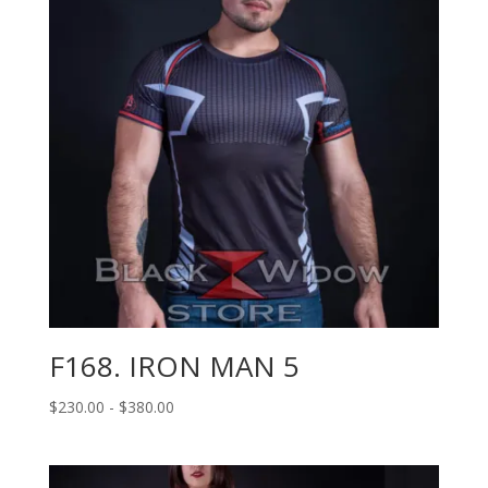
hasta
$380.00
F168. IRON MAN 5
Rango
$
230.00
-
$
380.00
de
precios:
desde