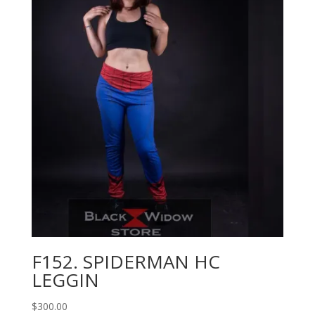
$230.00
hasta
$380.00
F152. SPIDERMAN HC
LEGGIN
$
300.00