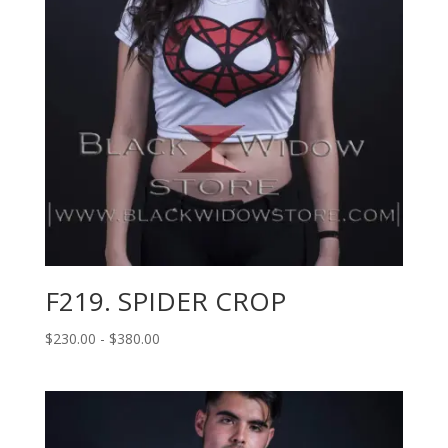
F219. SPIDER CROP
Rango
$
230.00
-
$
380.00
de
precios:
desde
$230.00