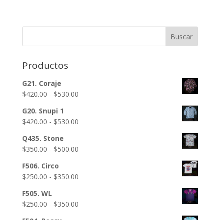
Buscar
Productos
G21. Coraje
Rango
$
420.00
-
$
530.00
de
G20. Snupi 1
precios:
Rango
$
420.00
-
$
530.00
desde
de
$420.00
Q435. Stone
precios:
hasta
Rango
$
350.00
-
$
500.00
desde
$530.00
de
$420.00
F506. Circo
precios:
hasta
Rango
$
250.00
-
$
350.00
desde
$530.00
de
$350.00
F505. WL
precios:
hasta
Rango
$
250.00
-
$
350.00
desde
$500.00
de
$250.00