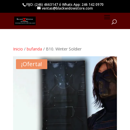
FIJO: (246) 4663147 ó Whats App: 246 142 0970
ventas@blackwidowstore.com
Inicio
/
bufanda
/ B10. Winter Soldier
¡Oferta!