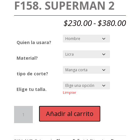
F158. SUPERMAN 2
Ran
$
230.00
-
$
380.00
de
prec
des
Quien la usara?
$23
has
Material?
$38
tipo de corte?
Elige tu talla.
Limpiar
F158.
Añadir al carrito
SUPERMAN
2
cantidad