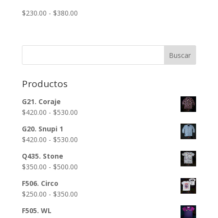
Rango
$
230.00
-
$
380.00
de
precios:
desde
Buscar
$230.00
hasta
$380.00
Productos
G21. Coraje
Rango
$
420.00
-
$
530.00
de
G20. Snupi 1
precios:
Rango
$
420.00
-
$
530.00
desde
de
$420.00
Q435. Stone
precios:
hasta
Rango
$
350.00
-
$
500.00
desde
$530.00
de
$420.00
F506. Circo
precios:
hasta
Rango
$
250.00
-
$
350.00
desde
$530.00
de
$350.00
F505. WL
precios: