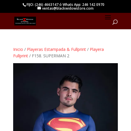
FIJO: (246) 4663147 ó Whats App: 246 142 0970
ventas@blackwidowstore.com
Inicio
/
Playeras Estampada & Fullprint
/
Playera
Fullprint
/ F158. SUPERMAN 2