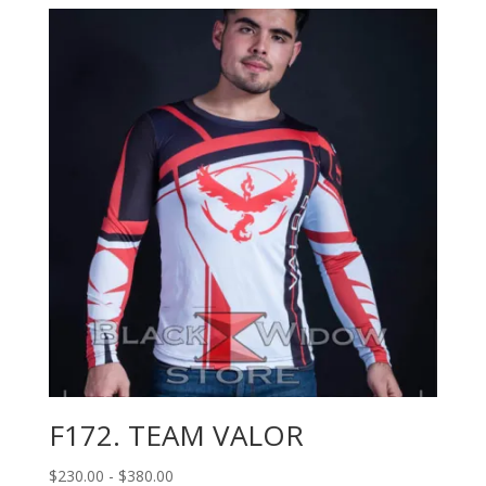
desde
$230.00
hasta
$380.00
F172. TEAM VALOR
Rango
$
230.00
-
$
380.00