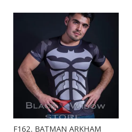
de
precios:
desde
$230.00
hasta
$380.00
F162. BATMAN ARKHAM