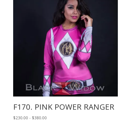
F170. PINK POWER RANGER
Rango
$
230.00
-
$
380.00
de
precios: