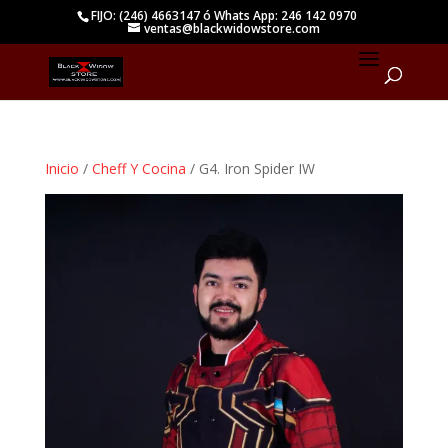
FIJO: (246) 4663147 ó Whats App: 246 142 0970
ventas@blackwidowstore.com
Inicio
/
Cheff Y Cocina
/ G4. Iron Spider IW