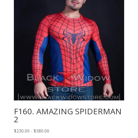
$230.00
hasta
$380.00
F160. AMAZING SPIDERMAN
2
Rango
$
230.00
-
$
380.00
de