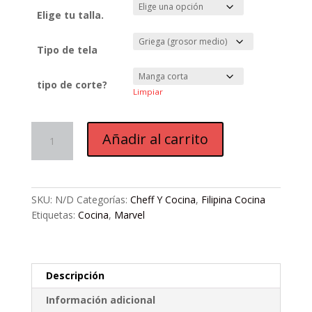
has
Elige tu talla.
$53
Tipo de tela
tipo de corte?
Limpiar
G4.
Añadir al carrito
Iron
Spider
IW
cantidad
SKU:
N/D
Categorías:
Cheff Y Cocina
,
Filipina Cocina
Etiquetas:
Cocina
,
Marvel
Descripción
Información adicional