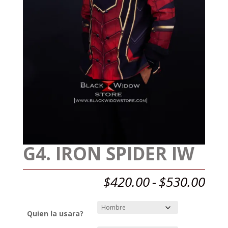
G4. IRON SPIDER IW
Ran
$
420.00
-
$
530.00
de
prec
des
Quien la usara?
$42