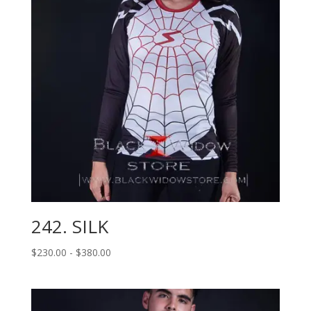
242. SILK
Rango
$
230.00
-
$
380.00
de
precios:
desde