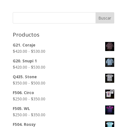
precios:
desde
Buscar
$230.00
hasta
$380.00
Productos
G21. Coraje
Rango
$
420.00
-
$
530.00
de
G20. Snupi 1
precios:
Rango
$
420.00
-
$
530.00
desde
de
$420.00
Q435. Stone
precios:
hasta
Rango
$
350.00
-
$
500.00
desde
$530.00
de
$420.00
F506. Circo
precios:
hasta
Rango
$
250.00
-
$
350.00
desde
$530.00
de
$350.00
F505. WL
precios:
hasta
Rango
$
250.00
-
$
350.00
desde
$500.00
de
$250.00
F504. Rossy
precios: