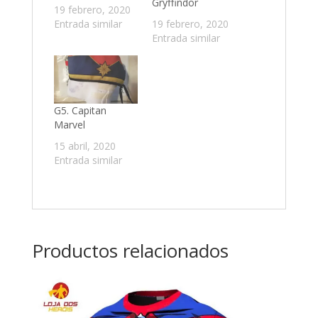
Gryffindor
19 febrero, 2020
Entrada similar
19 febrero, 2020
Entrada similar
G5. Capitan
Marvel
15 abril, 2020
Entrada similar
Productos relacionados