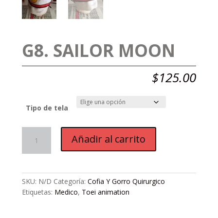
G8. SAILOR MOON
$
125.00
Tipo de tela
G8.
Añadir al carrito
Sailor
Moon
cantidad
SKU:
N/D
Categoría:
Cofia Y Gorro Quirurgico
Etiquetas:
Medico
,
Toei animation