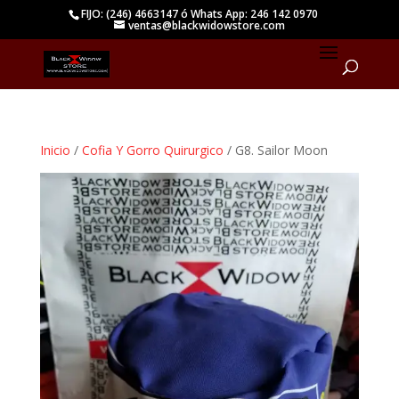
FIJO: (246) 4663147 ó Whats App: 246 142 0970
ventas@blackwidowstore.com
Inicio
/
Cofia Y Gorro Quirurgico
/ G8. Sailor Moon