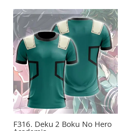
de
precios:
desde
$230.00
hasta
$380.00
F316. Deku 2 Boku No Hero