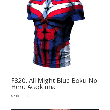
F320. All Might Blue Boku No
Hero Academia
Rango
$
230.00
-
$
380.00
de
precios: