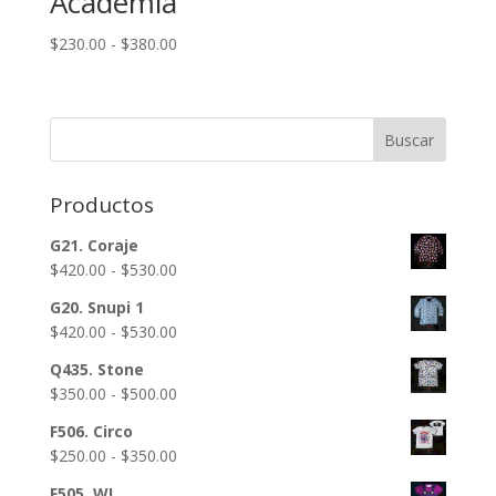
Academia
Rango
$
230.00
-
$
380.00
de
precios:
desde
Buscar
$230.00
hasta
$380.00
Productos
G21. Coraje
Rango
$
420.00
-
$
530.00
de
G20. Snupi 1
precios:
Rango
$
420.00
-
$
530.00
desde
de
$420.00
Q435. Stone
precios:
hasta
Rango
$
350.00
-
$
500.00
desde
$530.00
de
$420.00
F506. Circo
precios:
hasta
Rango
$
250.00
-
$
350.00
desde
$530.00
de
$350.00
F505. WL