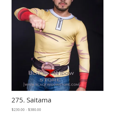
desde
$230.00
hasta
$380.00
275. Saitama
Rango
$
230.00
-
$
380.00