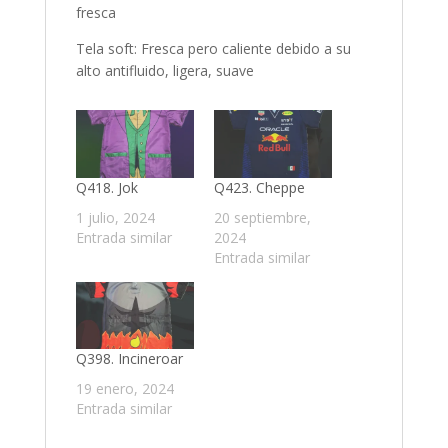
fresca
Tela soft: Fresca pero caliente debido a su
alto antifluido, ligera, suave
Q418. Jok
Q423. Cheppe
1 julio, 2024
20 septiembre,
Entrada similar
2024
Entrada similar
Q398. Incineroar
19 enero, 2024
Entrada similar