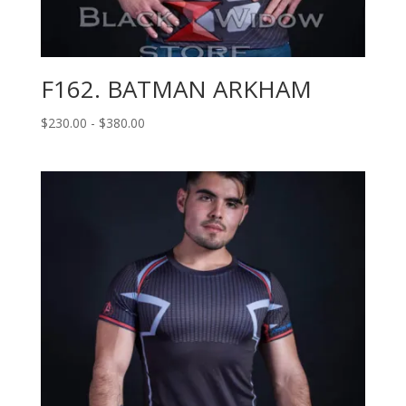
F162. BATMAN ARKHAM
Rango
$
230.00
-
$
380.00
de
precios:
desde
$230.00
hasta
$380.00