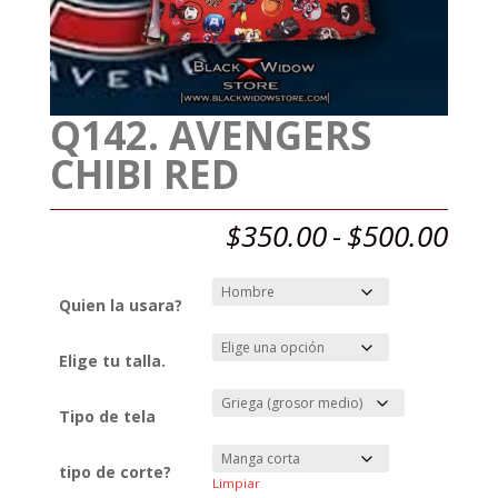
Q142. AVENGERS
CHIBI RED
Ran
$
350.00
-
$
500.00
de
prec
des
Quien la usara?
$35
has
Elige tu talla.
$50
Tipo de tela
tipo de corte?
Limpiar