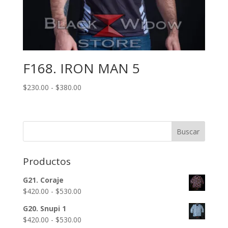
F168. IRON MAN 5
Rango
$
230.00
-
$
380.00
de
precios:
desde
Buscar
$230.00
hasta
$380.00
Productos
G21. Coraje
Rango
$
420.00
-
$
530.00
de
G20. Snupi 1
precios:
Rango
$
420.00
-
$
530.00
desde