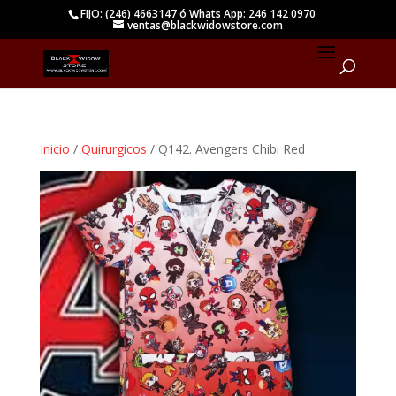
FIJO: (246) 4663147 ó Whats App: 246 142 0970
ventas@blackwidowstore.com
Inicio
/
Quirurgicos
/ Q142. Avengers Chibi Red