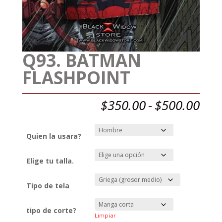
Q93. BATMAN
FLASHPOINT
Ran
$
350.00
-
$
500.00
de
prec
des
Quien la usara?
$35
has
Elige tu talla.
$50
Tipo de tela
tipo de corte?
Limpiar