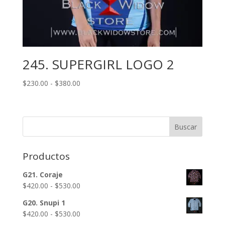
245. SUPERGIRL LOGO 2
Rango
$
230.00
-
$
380.00
de
precios:
desde
Buscar
$230.00
hasta
$380.00
Productos
G21. Coraje
Rango
$
420.00
-
$
530.00
de
G20. Snupi 1
precios:
Rango
$
420.00
-
$
530.00
desde
de