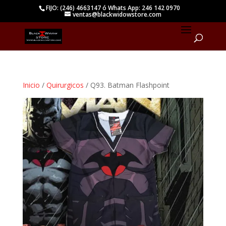
FIJO: (246) 4663147 ó Whats App: 246 142 0970
ventas@blackwidowstore.com
Inicio
/
Quirurgicos
/ Q93. Batman Flashpoint