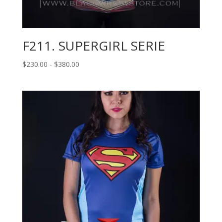
F211. SUPERGIRL SERIE
Rango
$
230.00
-
$
380.00
de
precios:
desde
$230.00
hasta
$380.00