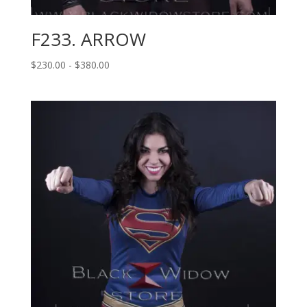
F233. ARROW
Rango
$
230.00
-
$
380.00
de
precios:
desde
$230.00
hasta
$380.00