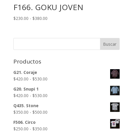
F166. GOKU JOVEN
Rango
$
230.00
-
$
380.00
de
precios:
desde
Buscar
$230.00
hasta
$380.00
Productos
G21. Coraje
Rango
$
420.00
-
$
530.00
de
G20. Snupi 1
precios:
Rango
$
420.00
-
$
530.00
desde
de
$420.00
Q435. Stone
precios:
hasta
Rango
$
350.00
-
$
500.00
desde
$530.00
de
$420.00
F506. Circo
precios:
hasta
Rango
$
250.00
-
$
350.00
desde