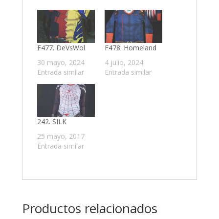
F477. DeVsWol
F478. Homeland
30 mayo, 2024
4 julio, 2024
Entrada similar
Entrada similar
242. SILK
25 mayo, 2017
Entrada similar
Productos relacionados