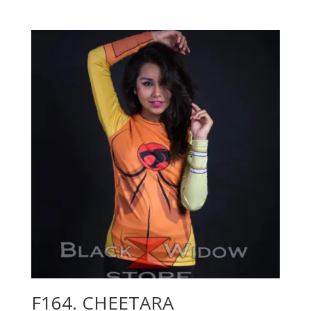
de
precios:
desde
$230.00
hasta
$380.00
F164. CHEETARA