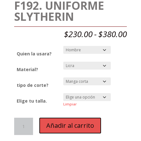
F192. UNIFORME
SLYTHERIN
Ran
$
230.00
-
$
380.00
de
prec
des
Quien la usara?
$23
has
Material?
$38
tipo de corte?
Elige tu talla.
Limpiar
F192.
Añadir al carrito
UNIFORME
SLYTHERIN