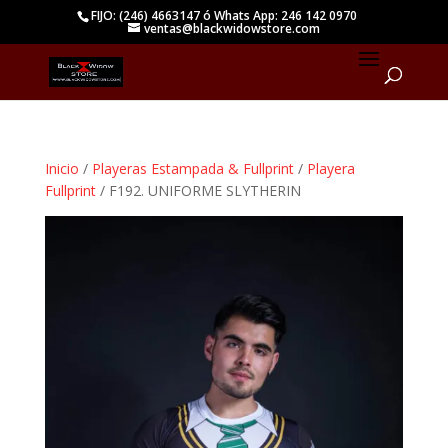
FIJO: (246) 4663147 ó Whats App: 246 142 0970
ventas@blackwidowstore.com
Inicio
/
Playeras Estampada & Fullprint
/
Playera
Fullprint
/ F192. UNIFORME SLYTHERIN