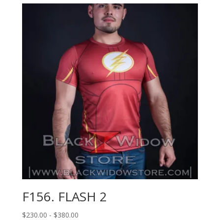
F156. FLASH 2
Rango
$
230.00
-
$
380.00