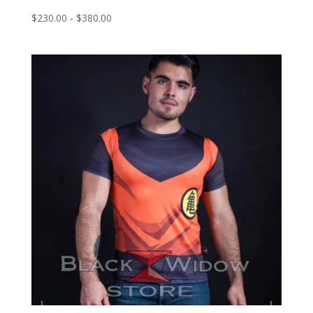
Rango
$
230.00
-
$
380.00
de
precios:
desde
$230.00
hasta
$380.00